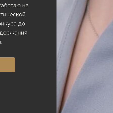
Работаю на
етической
рикуса до
ддержания
.