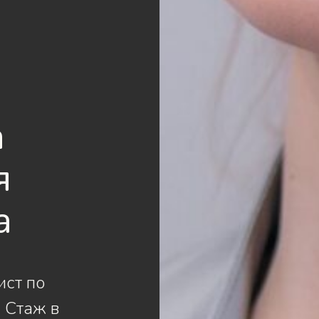
а
я
а
ист по
 Стаж в