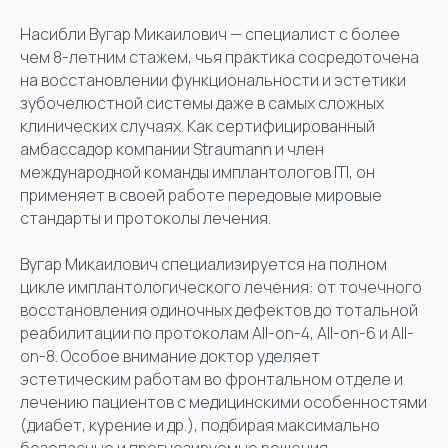
Насибли Вугар Микаилович — специалист с более
чем 8-летним стажем, чья практика сосредоточена
на восстановлении функциональности и эстетики
зубочелюстной системы даже в самых сложных
клинических случаях. Как сертифицированный
амбассадор компании Straumann и член
международной команды имплантологов ITI, он
применяет в своей работе передовые мировые
стандарты и протоколы лечения.
Вугар Микаилович специализируется на полном
цикле имплантологического лечения: от точечного
восстановления одиночных дефектов до тотальной
реабилитации по протоколам All-on-4, All-on-6 и All-
on-8. Особое внимание доктор уделяет
эстетическим работам во фронтальном отделе и
лечению пациентов с медицинскими особенностями
(диабет, курение и др.), подбирая максимально
безопасные и прогнозируемые решения.